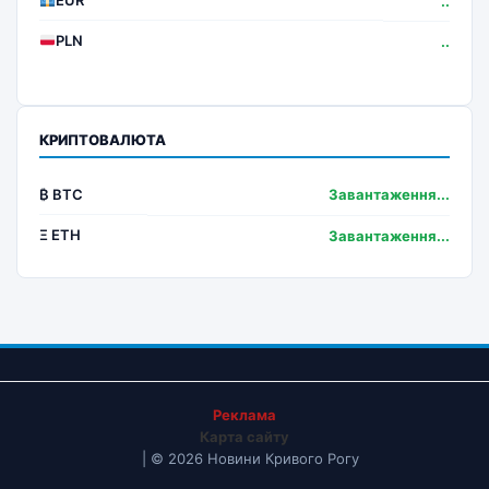
..
PLN
..
КРИПТОВАЛЮТА
₿ BTC
Завантаження...
Ξ ETH
Завантаження...
Реклама
Карта сайту
| © 2026 Новини Кривого Рогу