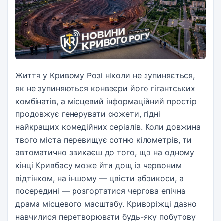
Життя у Кривому Розі ніколи не зупиняється,
як не зупиняються конвеєри його гігантських
комбінатів, а місцевий інформаційний простір
продовжує генерувати сюжети, гідні
найкращих комедійних серіалів. Коли довжина
твого міста перевищує сотню кілометрів, ти
автоматично звикаєш до того, що на одному
кінці Кривбасу може йти дощ із червоним
відтінком, на іншому — цвісти абрикоси, а
посередині — розгортатися чергова епічна
драма місцевого масштабу. Криворіжці давно
навчилися перетворювати будь-яку побутову