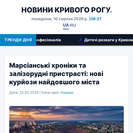
НОВИНИ КРИВОГО РОГУ
.
понеділок, 10 серпня 2026 р. |
08:27
UA
RU
|
г та вибір професіоналів
ТРЕНДИ ДНЯ
Дитячі розваги у Кривому Розі:
Марсіанські хроніки та
залізорудні пристрасті: нові
курйози найдовшого міста
Дата: 23.05.2026 | Категорія:
Новини