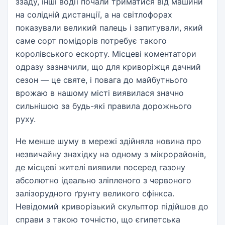
ззаду, інші водії почали триматися від машини
на солідній дистанції, а на світлофорах
показували великий палець і запитували, який
саме сорт помідорів потребує такого
королівського ескорту. Місцеві коментатори
одразу зазначили, що для криворіжця дачний
сезон — це святе, і повага до майбутнього
врожаю в нашому місті виявилася значно
сильнішою за будь-які правила дорожнього
руху.
Не менше шуму в мережі здійняла новина про
незвичайну знахідку на одному з мікрорайонів,
де місцеві жителі виявили посеред газону
абсолютно ідеально зліпленого з червоного
залізорудного ґрунту великого сфінкса.
Невідомий криворізький скульптор підійшов до
справи з такою точністю, що єгипетська