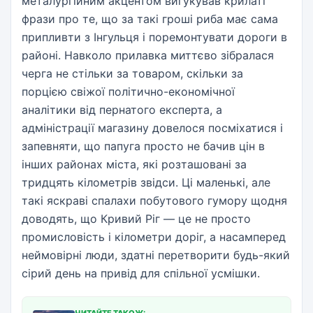
металургійним акцентом вигукував крилаті
фрази про те, що за такі гроші риба має сама
припливти з Інгульця і поремонтувати дороги в
районі. Навколо прилавка миттєво зібралася
черга не стільки за товаром, скільки за
порцією свіжої політично-економічної
аналітики від пернатого експерта, а
адміністрації магазину довелося посміхатися і
запевняти, що папуга просто не бачив цін в
інших районах міста, які розташовані за
тридцять кілометрів звідси. Ці маленькі, але
такі яскраві спалахи побутового гумору щодня
доводять, що Кривий Ріг — це не просто
промисловість і кілометри доріг, а насамперед
неймовірні люди, здатні перетворити будь-який
сірий день на привід для спільної усмішки.
ЧИТАЙТЕ ТАКОЖ: