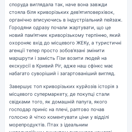
споруда виглядала так, наче вона завжди
стояла біля криворізьких дев’ятиповерхівок,
органічно вписуючись в індустріальний пейзаж.
Городяни одразу почали жартувати, що це
новий пам’ятник криворізькому терпінню, який
охороняє вхід до місцевого ЖЕКу, а туристичні
агенції тепер просто зобов’язані змінити
маршрути і замість Гізи возити людей на
екскурсії в Кривий Ріг, адже наш сфінкс має
набагато суворіший і загартованіший вигляд.
Завершує топ криворізьких курйозів історія з
місцевого супермаркету, де покупці стали
свідками того, як домашній папуга, якого
господар приніс на плечі, раптово почав
голосно й чітко коментувати ціни у відділі
морепродуктів. Птах з ідеальним