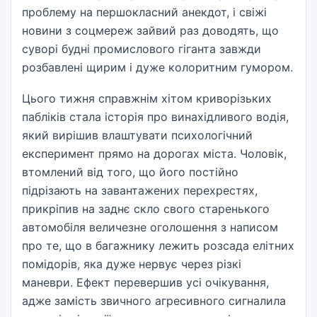
проблему на першокласний анекдот, і свіжі
новини з соцмереж зайвий раз доводять, що
суворі будні промислового гіганта завжди
розбавлені щирим і дуже колоритним гумором.
Цього тижня справжнім хітом криворізьких
пабліків стала історія про винахідливого водія,
який вирішив влаштувати психологічний
експеримент прямо на дорогах міста. Чоловік,
втомлений від того, що його постійно
підрізають на завантажених перехрестях,
прикріпив на заднє скло свого старенького
автомобіля величезне оголошення з написом
про те, що в багажнику лежить розсада елітних
помідорів, яка дуже нервує через різкі
маневри. Ефект перевершив усі очікування,
адже замість звичного агресивного сигналила