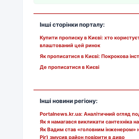
Інші сторінки порталу:
Купити прописку в Києві: хто користуєт
влаштований цей ринок
Як прописатися в Києві: Покрокова інс
Де прописатися в Києві
Інші новини регіону:
Portalnews.kr.ua: Аналітичний огляд по
Як я намагався викликати сантехніка н
Як Вадим став «головним інженером» на
Ріг) змусив район повірити в диво