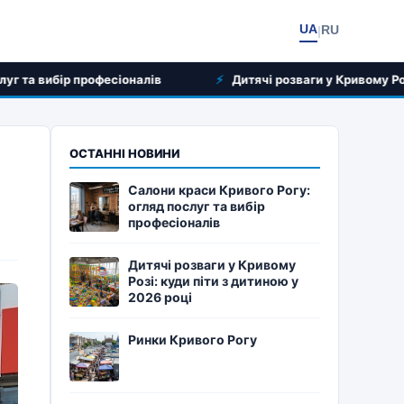
UA
RU
|
 професіоналів
Дитячі розваги у Кривому Розі: куди піт
ОСТАННІ НОВИНИ
Салони краси Кривого Рогу:
огляд послуг та вибір
професіоналів
Дитячі розваги у Кривому
Розі: куди піти з дитиною у
2026 році
Ринки Кривого Рогу