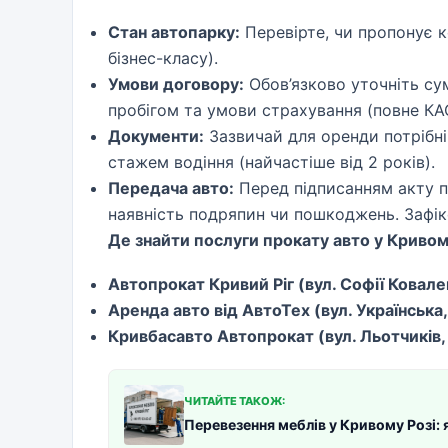
Стан автопарку:
Перевірте, чи пропонує к
бізнес-класу).
Умови договору:
Обов’язково уточніть су
пробігом та умови страхування (повне КА
Документи:
Зазвичай для оренди потрібні 
стажем водіння (найчастіше від 2 років).
Передача авто:
Перед підписанням акту п
наявність подряпин чи пошкоджень. Зафікс
Де знайти послуги прокату авто у Кривому
Автопрокат Кривий Ріг (вул. Софії Ковалев
Аренда авто від АвтоТех (вул. Українська,
Кривбасавто Автопрокат (вул. Льотчиків, 
ЧИТАЙТЕ ТАКОЖ:
Перевезення меблів у Кривому Розі: 