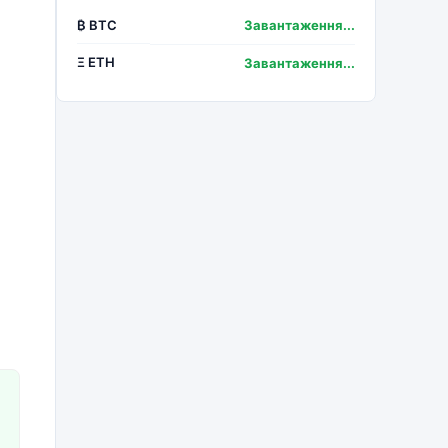
₿ BTC
Завантаження...
Ξ ETH
Завантаження...
м