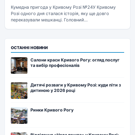
Кумедна пригода у Кривому Розі №24У Кривому
Розі одного дня сталася історія, яку ще довго
переказували мешканці. Головний...
ОСТАННІ НОВИНИ
Салони краси Кривого Рогу: огляд послуг
та вибір професіоналів
Дитячі розваги у Кривому Розі: куди піти з
дитиною у 2026 році
Ринки Кривого Рогу
Відділення «Нова пошта» у Кривому Розі: