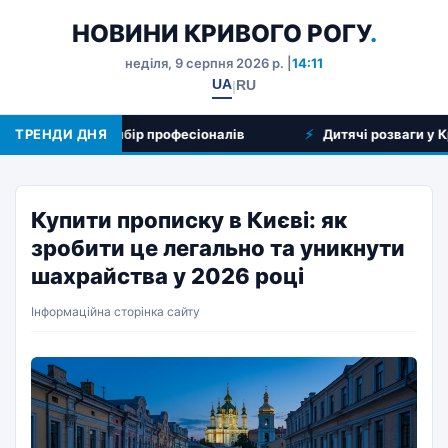
НОВИНИ КРИВОГО РОГУ
.
неділя, 9 серпня 2026 р. |
14:11
UA
RU
|
послуг та вибір професіоналів
ТРЕНДИ ДНЯ
Дитячі розваги у Кривому 
Купити прописку в Києві: як
зробити це легально та уникнути
шахрайства у 2026 році
Інформаційна сторінка сайту