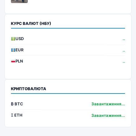
КУРС ВАЛЮТ (НБУ)
USD
..
EUR
..
PLN
..
КРИПТОВАЛЮТА
₿ BTC
Завантаження...
Ξ ETH
Завантаження...