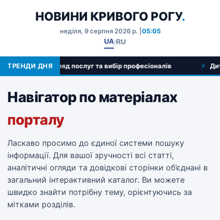
НОВИНИ КРИВОГО РОГУ
.
неділя, 9 серпня 2026 р. |
05:05
UA
RU
|
ивого Рогу: огляд послуг та вибір професіоналів
ТРЕНДИ ДНЯ
Дитячі
Інформаційна карта публікацій та 
Навігатор по матеріалах
Цей розділ є структурованим архівом усіх публікаці
порталу
Для зручності внутрішньої навігації всі матеріали р
Ласкаво просимо до єдиної системи пошуку
інформації. Для вашої зручності всі статті,
аналітичні огляди та довідкові сторінки об’єднані в
загальний інтерактивний каталог. Ви можете
швидко знайти потрібну тему, орієнтуючись за
мітками розділів.