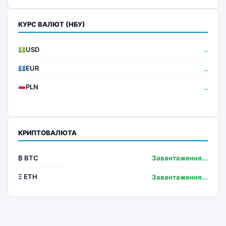
КУРС ВАЛЮТ (НБУ)
USD
..
EUR
..
PLN
..
КРИПТОВАЛЮТА
₿ BTC
Завантаження...
Ξ ETH
Завантаження...