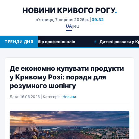
НОВИНИ КРИВОГО РОГУ
.
пʼятниця, 7 серпня 2026 р. |
09:32
UA
RU
|
послуг та вибір професіоналів
ТРЕНДИ ДНЯ
Дитячі розваги у Кривому
Де економно купувати продукти
у Кривому Розі: поради для
розумного шопінгу
Дата: 16.06.2026 | Категорія:
Новини