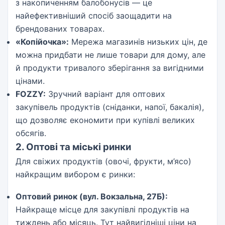
з накопиченням балобонусів — це
найефективніший спосіб заощадити на
брендованих товарах.
«Копійочка»:
Мережа магазинів низьких цін, де
можна придбати не лише товари для дому, але
й продукти тривалого зберігання за вигідними
цінами.
FOZZY:
Зручний варіант для оптових
закупівель продуктів (сніданки, напої, бакалія),
що дозволяє економити при купівлі великих
обсягів.
2. Оптові та міські ринки
Для свіжих продуктів (овочі, фрукти, м’ясо)
найкращим вибором є ринки:
Оптовий ринок (вул. Вокзальна, 27Б):
Найкраще місце для закупівлі продуктів на
тиждень або місяць. Тут найвигідніші ціни на