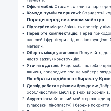
газліфтів.
Офісні меблі:
Стелажі, столи та перегоро
Комоди, тумби та прихожі:
Стандартні кор
Поради перед викликом майстра
Підготуйте місце:
Звільніть простір у кім
Перевірте комплектацію:
Перед приходом 
панелей і фурнітури згідно з інструкцією
магазин.
Оберіть місце установки:
Подумайте, де с
часто важку) конструкцію.
Уточніть деталі:
Якщо меблі потрібно кріп
ящики), попередьте про це майстра заздале
Як обрати надійного збирача у Крив
Досвід роботи з різними брендами:
Добре
особливостями меблів різних виробників.
Акуратність:
Хороший майстер завжди пра
(упаковки, пінопласту) і береже покриття 