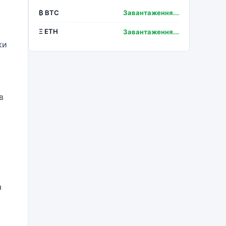
₿ BTC
Завантаження...
Ξ ETH
Завантаження...
ки
в
а