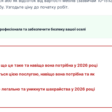
я або як відсоток від вартості меблів (зазвичай 10-15%)
у. Узгодьте ціну до початку робіт.
професіонала та забезпечити безпеку вашої оселі
 що це таке та навіщо вона потрібна у 2026 році
ься цією послугою, навіщо вона потрібна та як
е легально та уникнути шахрайства у 2026 році