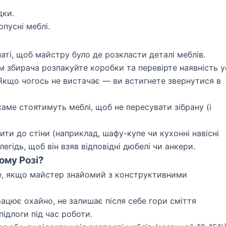
дки.
пусні меблі.
наті, щоб майстру було де розкласти деталі меблів.
збирача розпакуйте коробки та перевірте наявність у
. Якщо чогось не вистачає — ви встигнете звернутися в
аме стоятимуть меблі, щоб не пересувати зібрану (і
ити до стіни (наприклад, шафу-купе чи кухонні навісні
гідь, щоб він взяв відповідні дюбелі чи анкери.
ому Розі?
, якщо майстер знайомий з конструктивними
цює охайно, не залишає після себе гори сміття
підлоги під час роботи.