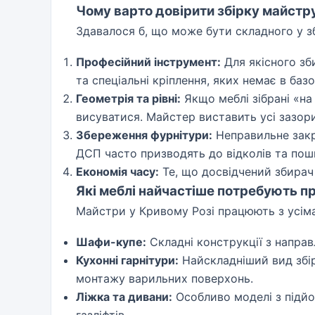
Чому варто довірити збірку майстр
Здавалося б, що може бути складного у з
Професійний інструмент:
Для якісного зби
та спеціальні кріплення, яких немає в баз
Геометрія та рівні:
Якщо меблі зібрані «на
висуватися. Майстер виставить усі зазори
Збереження фурнітури:
Неправильне закр
ДСП часто призводять до відколів та по
Економія часу:
Те, що досвідчений збирач 
Які меблі найчастіше потребують пр
Майстри у Кривому Розі працюють з усіма
Шафи-купе:
Складні конструкції з напра
Кухонні гарнітури:
Найскладніший вид збір
монтажу варильних поверхонь.
Ліжка та дивани:
Особливо моделі з підй