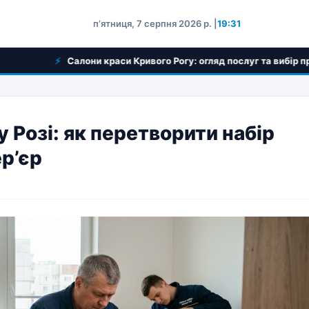
пʼятниця, 7 серпня 2026 р. |
19:31
Салони краси Кривого Рогу: огляд послуг та вибір професіонал
 Розі: як перетворити набір
р’єр