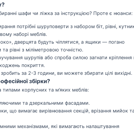
у?
биранні шафи чи ліжка за інструкцією? Проте є нюанси:
рання потрібні шуруповерти з набором біт, рівні, кутни
овому наборі меблів.
 око», дверцята будуть чіплятися, а ящики — погано
 та рівні з міліметровою точністю.
учування шурупів або спроба силою загнати кріплення 
шкоджень покриття.
зробить за 2-3 години, ви можете збирати цілі вихідні.
офесійної збірки?
 типами корпусних та м’яких меблів:
вляючими та дзеркальними фасадами.
ки, що вимагає вирівнювання секцій, врізання мийок т
омними механізмами, які вимагають налаштування