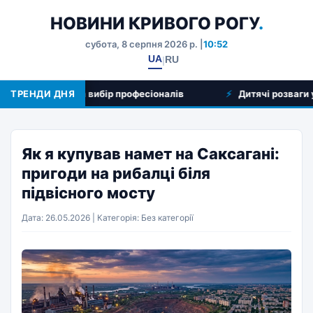
НОВИНИ КРИВОГО РОГУ
.
субота, 8 серпня 2026 р. |
10:52
UA
RU
|
гляд послуг та вибір професіоналів
ТРЕНДИ ДНЯ
Дитячі розваги у Кр
Як я купував намет на Саксагані:
пригоди на рибалці біля
підвісного мосту
Дата: 26.05.2026 | Категорія: Без категорії