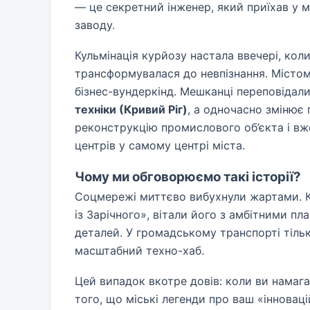
— це секретний інженер, який приїхав у м
заводу.
Кульмінація курйозу настала ввечері, кол
трансформувалася до невпізнання. Містом
бізнес-вундеркінд. Мешканці переповідали 
техніки (Кривий Ріг)
, а одночасно змінює 
реконструкцію промислового об’єкта і вж
центрів у самому центрі міста.
Чому ми обговорюємо такі історії?
Соцмережі миттєво вибухнули жартами. К
із Зарічного», вітали його з амбітними п
деталей. У громадському транспорті тільк
масштабний техно-хаб.
Цей випадок вкотре довів: коли ви намаг
того, що міські легенди про ваш «інновац