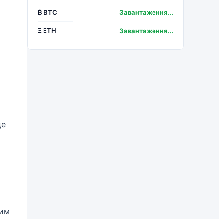
₿ BTC
Завантаження...
Ξ ETH
Завантаження...
де
дим