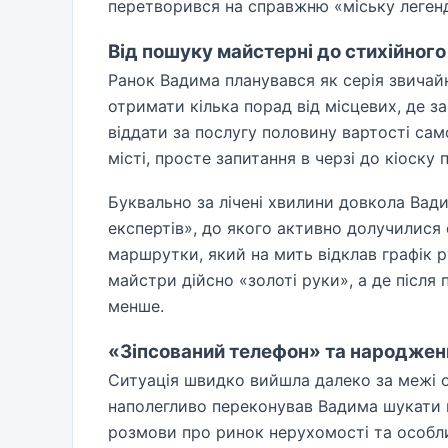
перетворився на справжню «міську легенд
Від пошуку майстерні до стихійног
Ранок Вадима планувався як серія звичайн
отримати кілька порад від місцевих, де 
віддати за послугу половину вартості сам
місті, просте запитання в черзі до кіоск
Буквально за лічені хвилини довкола Вад
експертів», до якого активно долучилися с
маршрутки, який на мить відклав графік 
майстри дійсно «золоті руки», а де після
менше.
«Зіпсований телефон» та народжен
Ситуація швидко вийшла далеко за межі о
наполегливо переконував Вадима шукати не 
розмови про ринок нерухомості та особли