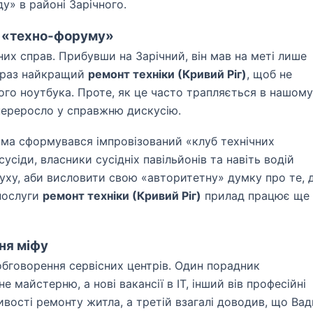
у» в районі Зарічного.
о «техно-форуму»
их справ. Прибувши на Зарічний, він мав на меті лише
зараз найкращий
ремонт техніки (Кривий Ріг)
, щоб не
ого ноутбука. Проте, як це часто трапляється в нашому
у переросло у справжню дискусію.
има сформувався імпровізований «клуб технічних
усіди, власники сусідніх павільйонів та навіть водій
руху, аби висловити свою «авторитетну» думку про те, 
 послуги
ремонт техніки (Кривий Ріг)
прилад працює ще
ня міфу
бговорення сервісних центрів. Один порадник
майстерню, а нові вакансії в IT, інший вів професійні
вості ремонту житла, а третій взагалі доводив, що Ва