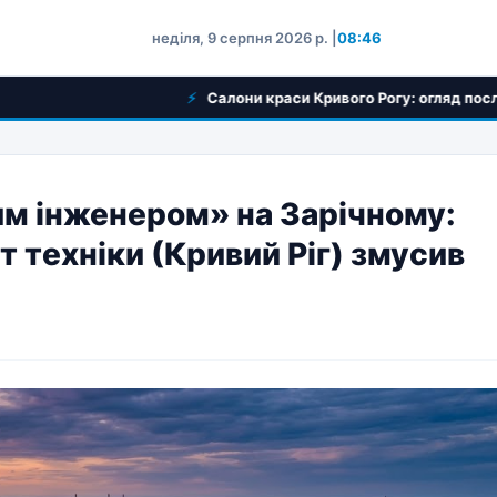
неділя, 9 серпня 2026 р. |
08:46
Салони краси Кривого Рогу: огляд послуг та вибір пр
им інженером» на Зарічному:
нт техніки (Кривий Ріг) змусив