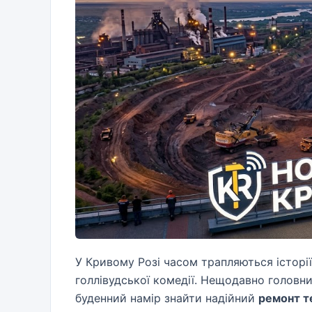
У Кривому Розі часом трапляються історії
голлівудської комедії. Нещодавно головн
буденний намір знайти надійний
ремонт те