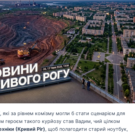
, які за рівнем комізму могли б стати сценарієм для
им героєм такого курйозу став Вадим, чий цілком
хніки (Кривий Ріг)
, щоб полагодити старий ноутбук,