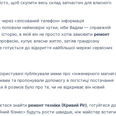
істо, щоб скупити весь склад запчастин для власного
и через «зіпсований телефон» інформація
 поповзли неймовірні чутки, ніби Вадим — справжній
історію, в якій він не просто хотів замовити
ремонт
професію, купує власне житло, затіяв грандіозну
е готується до відкриття найбільшої мережі сервісних
ористувачі публікували меми про «інженерного магнат
ланами та пропонували допомогу в логістиці постачання
и й розмов було про те, чи не відкриває він новий
аєтеся знайти
ремонт техніки (Кривий Ріг)
, готуйтеся д
ійний бізнес» будуть рости швидше, ніж майстер встигн