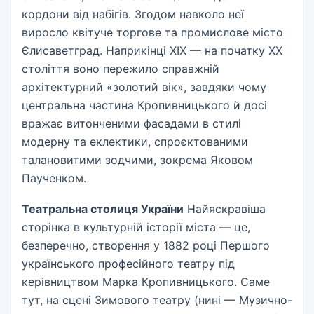
кордони від набігів. Згодом навколо неї
виросло квітуче торгове та промислове місто
Єлисаветград. Наприкінці XIX — на початку XX
століття воно пережило справжній
архітектурний «золотий вік», завдяки чому
центральна частина Кропивницького й досі
вражає витонченими фасадами в стилі
модерну та еклектики, спроєктованими
талановитими зодчими, зокрема Яковом
Паученком.
Театральна столиця України
Найяскравіша
сторінка в культурній історії міста — це,
безперечно, створення у 1882 році Першого
українського професійного театру під
керівництвом Марка Кропивницького. Саме
тут, на сцені Зимового театру (нині — Музично-