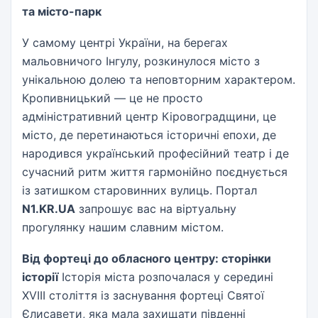
та місто-парк
У самому центрі України, на берегах
мальовничого Інгулу, розкинулося місто з
унікальною долею та неповторним характером.
Кропивницький — це не просто
адміністративний центр Кіровоградщини, це
місто, де перетинаються історичні епохи, де
народився український професійний театр і де
сучасний ритм життя гармонійно поєднується
із затишком старовинних вулиць. Портал
N1.KR.UA
запрошує вас на віртуальну
прогулянку нашим славним містом.
Від фортеці до обласного центру: сторінки
історії
Історія міста розпочалася у середині
XVIII століття із заснування фортеці Святої
Єлисавети, яка мала захищати південні