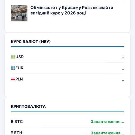
Обмін валют у Кривому Розі: як знайти
вигідний курс у 2026 році
КУРС ВАЛЮТ (НБУ)
USD
..
EUR
..
PLN
..
КРИПТОВАЛЮТА
₿ BTC
Завантаження...
Ξ ETH
Завантаження...