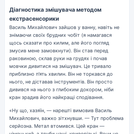
Діагностика змішувача методом
екстрасенсорики
Василь Михайлович зайшов у ванну, навіть не
знімаючи своїх брудних чобіт (я намагався
щось сказати про килим, але його погляд
змусив мене замовкнути). Він став перед
раковиною, склав руки на грудях і почав
мовчки дивитися на змішувач. Це тривало
приблизно п’ять хвилин. Він не торкався до
нього, не діставав інструментів. Він просто
дивився на нього з глибоким докором, ніби
кран зрадив його найкращі сподівання.
«Ну що, хазяїн, — нарешті вимовив Василь
Михайлович, важко зітхнувши. — Тут проблема
серйозна. Метал втомився. Цей кран —
німецький, а труби наші, криворізькі. Вони не