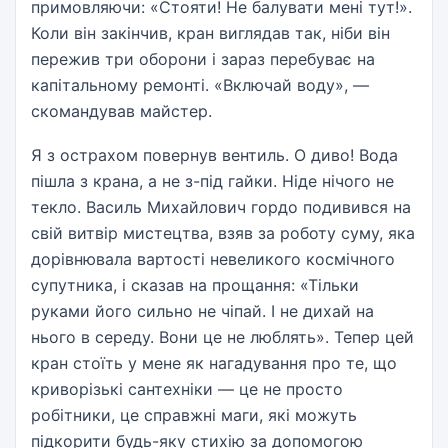
примовляючи: «Стояти! Не балувати мені тут!».
Коли він закінчив, кран виглядав так, ніби він
пережив три оборони і зараз перебуває на
капітальному ремонті. «Включай воду», —
скомандував майстер.
Я з острахом повернув вентиль. О диво! Вода
пішла з крана, а не з-під гайки. Ніде нічого не
текло. Василь Михайлович гордо подивився на
свій витвір мистецтва, взяв за роботу суму, яка
дорівнювала вартості невеликого космічного
супутника, і сказав на прощання: «Тільки
руками його сильно не чіпай. І не дихай на
нього в середу. Вони це не люблять». Тепер цей
кран стоїть у мене як нагадування про те, що
криворізькі сантехніки — це не просто
робітники, це справжні маги, які можуть
підкорити будь-яку стихію за допомогою