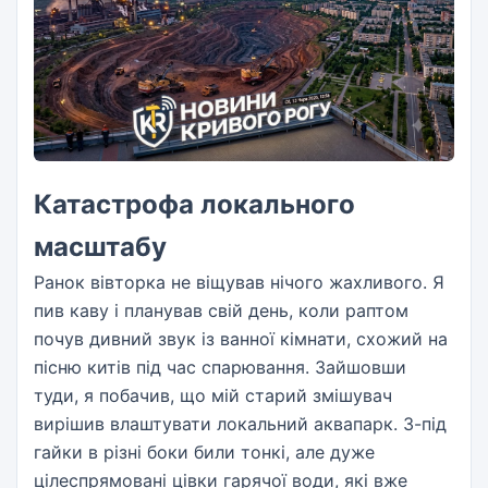
Катастрофа локального
масштабу
Ранок вівторка не віщував нічого жахливого. Я
пив каву і планував свій день, коли раптом
почув дивний звук із ванної кімнати, схожий на
пісню китів під час спарювання. Зайшовши
туди, я побачив, що мій старий змішувач
вирішив влаштувати локальний аквапарк. З-під
гайки в різні боки били тонкі, але дуже
цілеспрямовані цівки гарячої води, які вже