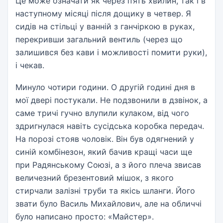
Це може означати як через п’ять хвилин, так і в
наступному місяці після дощику в четвер. Я
сидів на стільці у ванній з ганчіркою в руках,
перекривши загальний вентиль (через що
залишився без кави і можливості помити руки),
і чекав.
Минуло чотири години. О другій годині дня в
мої двері постукали. Не подзвонили в дзвінок, а
саме тричі гучно влупили кулаком, від чого
здригнулася навіть сусідська коробка передач.
На порозі стояв чоловік. Він був одягнений у
синій комбінезон, який бачив кращі часи ще
при Радянському Союзі, а з його плеча звисав
величезний брезентовий мішок, з якого
стирчали залізні труби та якісь шланги. Його
звати було Василь Михайлович, але на обличчі
було написано просто: «Майстер».