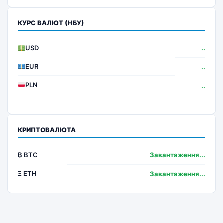
КУРС ВАЛЮТ (НБУ)
USD
..
EUR
..
PLN
..
КРИПТОВАЛЮТА
₿ BTC
Завантаження...
Ξ ETH
Завантаження...