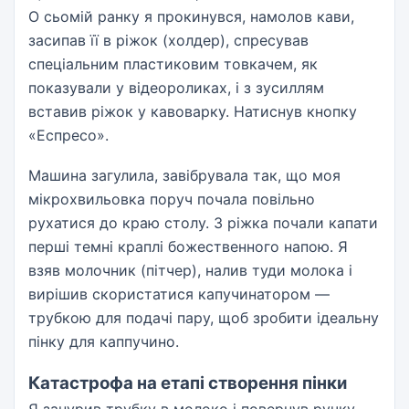
О сьомій ранку я прокинувся, намолов кави,
засипав її в ріжок (холдер), спресував
спеціальним пластиковим товкачем, як
показували у відеороликах, і з зусиллям
вставив ріжок у кавоварку. Натиснув кнопку
«Еспресо».
Машина загулила, завібрувала так, що моя
мікрохвильовка поруч почала повільно
рухатися до краю столу. З ріжка почали капати
перші темні краплі божественного напою. Я
взяв молочник (пітчер), налив туди молока і
вирішив скористатися капучинатором —
трубкою для подачі пару, щоб зробити ідеальну
пінку для каппучино.
Катастрофа на етапі створення пінки
Я занурив трубку в молоко і повернув ручку