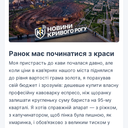
Ранок має починатися з краси
Моя пристрасть до кави почалася давно, але
коли ціни в кав’ярнях нашого міста піднялися
до рівня вартості грама золота, я порахував
свій бюджет і зрозумів: дешевше купити власну
професійну кавоварку еспресо, ніж щоранку
залишати кругленьку суму бариста на 95-му
кварталі. Я хотів справжній апарат — з ріжком,
з капучинатором, щоб пінка була пишною, як
хмаринка, і обов’язково з великим тиском у