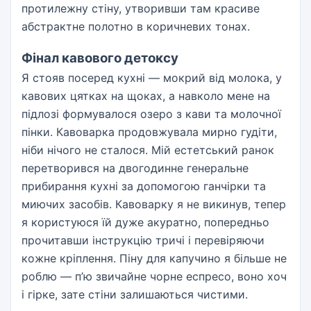
протилежну стіну, утворивши там красиве
абстрактне полотно в коричневих тонах.
Фінал кавового детоксу
Я стояв посеред кухні — мокрий від молока, у
кавових цятках на щоках, а навколо мене на
підлозі формувалося озеро з кави та молочної
пінки. Кавоварка продовжувала мирно гудіти,
ніби нічого не сталося. Мій естетський ранок
перетворився на двогодинне генеральне
прибирання кухні за допомогою ганчірки та
миючих засобів. Кавоварку я не викинув, тепер
я користуюся їй дуже акуратно, попередньо
прочитавши інструкцію тричі і перевіряючи
кожне кріплення. Піну для капучино я більше не
роблю — п’ю звичайне чорне еспресо, воно хоч
і гірке, зате стіни залишаються чистими.