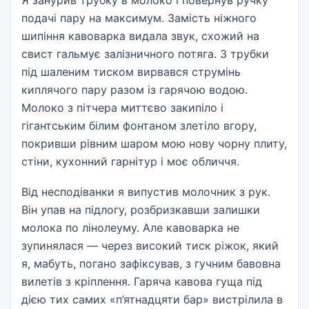
подачі пару на максимум. Замість ніжного
шипіння кавоварка видала звук, схожий на
свист гальмує залізничного потяга. З трубки
під шаленим тиском вирвався струмінь
киплячого пару разом із гарячою водою.
Молоко з пітчера миттєво закипіло і
гігантським білим фонтаном злетіло вгору,
покривши рівним шаром мою нову чорну плиту,
стіни, кухонний гарнітур і моє обличчя.
Від несподіванки я випустив молочник з рук.
Він упав на підлогу, розбризкавши залишки
молока по лінолеуму. Але кавоварка не
зупинялася — через високий тиск ріжок, який
я, мабуть, погано зафіксував, з гучним бавовна
вилетів з кріплення. Гаряча кавова гуща під
дією тих самих «п’ятнадцяти бар» вистрілила в