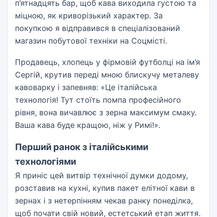
п’ятнадцять бар, щоб кава виходила густою та
міцною, як криворізький характер. За
покупкою я відправився в спеціалізований
магазин побутової техніки на Соцмісті.
Продавець, хлопець у фірмовій футболці на ім’я
Сергій, крутив переді мною блискучу металеву
кавоварку і запевняв: «Це італійська
технологія! Тут стоїть помпа професійного
рівня, вона вичавлює з зерна максимум смаку.
Ваша кава буде кращою, ніж у Римі!».
Перший ранок з італійськими
технологіями
Я приніс цей витвір технічної думки додому,
розставив на кухні, купив пакет елітної кави в
зернах і з нетерпінням чекав ранку понеділка,
щоб почати свій новий, естетський етап життя.