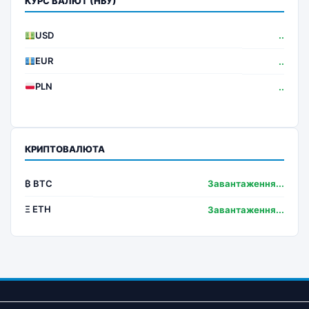
КУРС ВАЛЮТ (НБУ)
USD
..
EUR
..
PLN
..
КРИПТОВАЛЮТА
₿ BTC
Завантаження...
Ξ ETH
Завантаження...