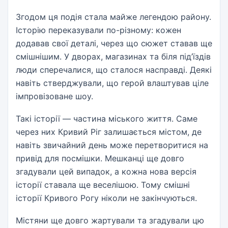
Згодом ця подія стала майже легендою району.
Історію переказували по-різному: кожен
додавав свої деталі, через що сюжет ставав ще
смішнішим. У дворах, магазинах та біля під’їздів
люди сперечалися, що сталося насправді. Деякі
навіть стверджували, що герой влаштував ціле
імпровізоване шоу.
Такі історії — частина міського життя. Саме
через них Кривий Ріг залишається містом, де
навіть звичайний день може перетворитися на
привід для посмішки. Мешканці ще довго
згадували цей випадок, а кожна нова версія
історії ставала ще веселішою. Тому смішні
історії Кривого Рогу ніколи не закінчуються.
Містяни ще довго жартували та згадували цю