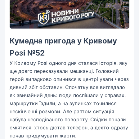
Кумедна пригода у Кривому
Розі №52
У Кривому Розі одного дня сталася історія, яку
ще довго переказували мешканці. Головний
герой випадково опинився в центрі уваги через
дивний збіг обставин. Спочатку все виглядало
як звичайний день: люди поспішали у справах,
маршрутки їздили, а на зупинках точилися
нескінченні розмови. Але раптом ситуація
набула несподіваного повороту. Свідки почали
сміятися, хтось дістав телефон, а дехто одразу
почав придумувати жарти.