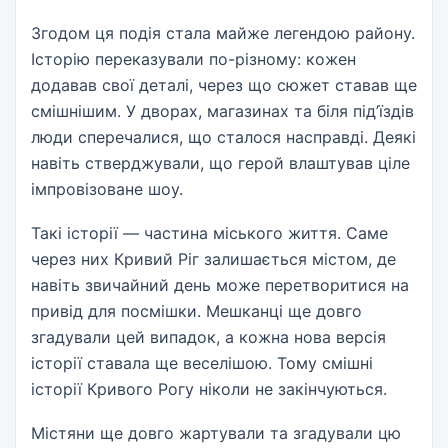
Згодом ця подія стала майже легендою району.
Історію переказували по-різному: кожен
додавав свої деталі, через що сюжет ставав ще
смішнішим. У дворах, магазинах та біля під’їздів
люди сперечалися, що сталося насправді. Деякі
навіть стверджували, що герой влаштував ціле
імпровізоване шоу.
Такі історії — частина міського життя. Саме
через них Кривий Ріг залишається містом, де
навіть звичайний день може перетворитися на
привід для посмішки. Мешканці ще довго
згадували цей випадок, а кожна нова версія
історії ставала ще веселішою. Тому смішні
історії Кривого Рогу ніколи не закінчуються.
Містяни ще довго жартували та згадували цю