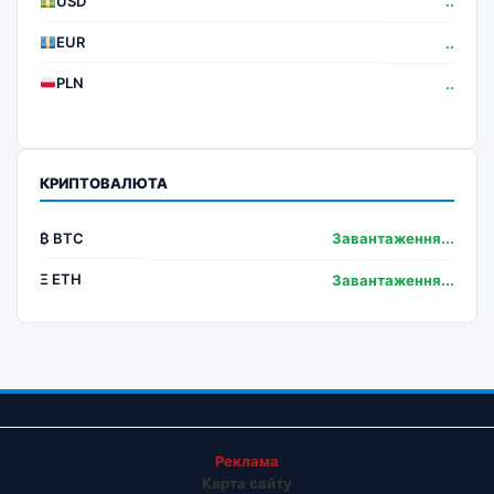
USD
..
EUR
..
PLN
..
КРИПТОВАЛЮТА
₿ BTC
Завантаження...
Ξ ETH
Завантаження...
Реклама
Карта сайту