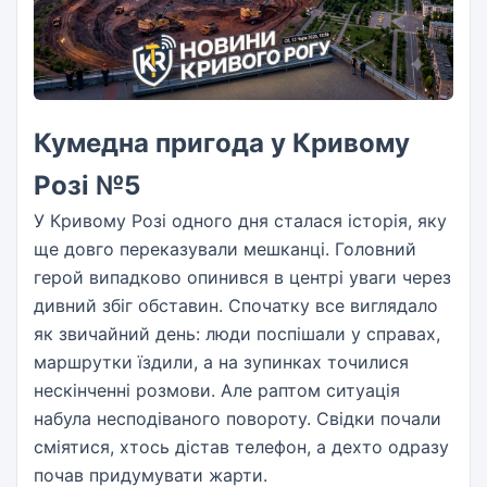
Кумедна пригода у Кривому
Розі №5
У Кривому Розі одного дня сталася історія, яку
ще довго переказували мешканці. Головний
герой випадково опинився в центрі уваги через
дивний збіг обставин. Спочатку все виглядало
як звичайний день: люди поспішали у справах,
маршрутки їздили, а на зупинках точилися
нескінченні розмови. Але раптом ситуація
набула несподіваного повороту. Свідки почали
сміятися, хтось дістав телефон, а дехто одразу
почав придумувати жарти.