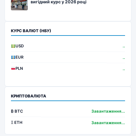
вигідний курс у 2026 році
КУРС ВАЛЮТ (НБУ)
USD
..
EUR
..
PLN
..
КРИПТОВАЛЮТА
₿ BTC
Завантаження...
Ξ ETH
Завантаження...