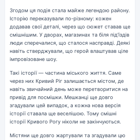
Згодом ця подія стала майже легендою району.
Історію переказували по-різному: кожен
додавав свої деталі, через що сюжет ставав ще
смішнішим. У дворах, магазинах та біля під’їздів
люди сперечалися, що сталося насправді. Деякі
навіть стверджували, що герой влаштував ціле
імпровізоване шоу.
Такі історії — частина міського життя. Саме
через них Кривий Ріг залишається містом, де
навіть звичайний день може перетворитися на
привід для посмішки. Мешканці ще довго
згадували цей випадок, а кожна нова версія
історії ставала ще веселішою. Тому смішні
історії Кривого Рогу ніколи не закінчуються.
Містяни ще довго жартували та згадували цю