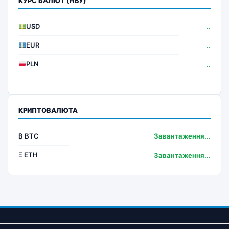
КУРС ВАЛЮТ (НБУ)
USD
..
EUR
..
PLN
..
КРИПТОВАЛЮТА
₿ BTC
Завантаження...
Ξ ETH
Завантаження...