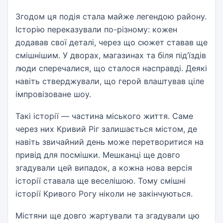
Згодом ця подія стала майже легендою району.
Історію переказували по-різному: кожен
додавав свої деталі, через що сюжет ставав ще
смішнішим. У дворах, магазинах та біля під’їздів
люди сперечалися, що сталося насправді. Деякі
навіть стверджували, що герой влаштував ціле
імпровізоване шоу.
Такі історії — частина міського життя. Саме
через них Кривий Ріг залишається містом, де
навіть звичайний день може перетворитися на
привід для посмішки. Мешканці ще довго
згадували цей випадок, а кожна нова версія
історії ставала ще веселішою. Тому смішні
історії Кривого Рогу ніколи не закінчуються.
Містяни ще довго жартували та згадували цю