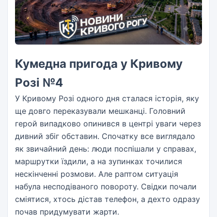
Кумедна пригода у Кривому
Розі №4
У Кривому Розі одного дня сталася історія, яку
ще довго переказували мешканці. Головний
герой випадково опинився в центрі уваги через
дивний збіг обставин. Спочатку все виглядало
як звичайний день: люди поспішали у справах,
маршрутки їздили, а на зупинках точилися
нескінченні розмови. Але раптом ситуація
набула несподіваного повороту. Свідки почали
сміятися, хтось дістав телефон, а дехто одразу
почав придумувати жарти.