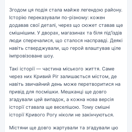
Згодом ця подія стала майже легендою району.
Історію переказували по-різному: кожен
додавав свої деталі, через що сюжет ставав ще
смішнішим. У дворах, магазинах та біля під’їздів
люди сперечалися, що сталося насправді. Деякі
навіть стверджували, що герой влаштував ціле
імпровізоване шоу.
Такі історії — частина міського життя. Саме
через них Кривий Ріг залишається містом, де
навіть звичайний день може перетворитися на
привід для посмішки. Мешканці ще довго
згадували цей випадок, а кожна нова версія
історії ставала ще веселішою. Тому смішні
історії Кривого Рогу ніколи не закінчуються.
Містяни ще довго жартували та згадували цю