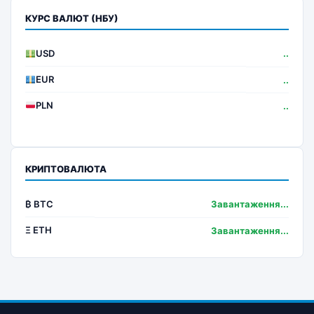
КУРС ВАЛЮТ (НБУ)
USD
..
EUR
..
PLN
..
КРИПТОВАЛЮТА
₿ BTC
Завантаження...
Ξ ETH
Завантаження...