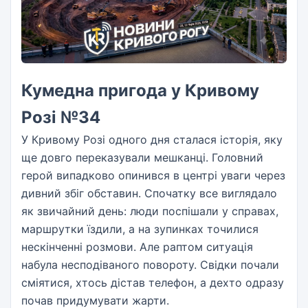
Кумедна пригода у Кривому
Розі №34
У Кривому Розі одного дня сталася історія, яку
ще довго переказували мешканці. Головний
герой випадково опинився в центрі уваги через
дивний збіг обставин. Спочатку все виглядало
як звичайний день: люди поспішали у справах,
маршрутки їздили, а на зупинках точилися
нескінченні розмови. Але раптом ситуація
набула несподіваного повороту. Свідки почали
сміятися, хтось дістав телефон, а дехто одразу
почав придумувати жарти.