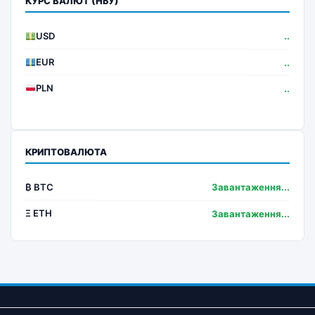
КУРС ВАЛЮТ (НБУ)
USD
..
EUR
..
PLN
..
КРИПТОВАЛЮТА
₿ BTC
Завантаження...
Ξ ETH
Завантаження...