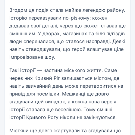
Згодом ця подія стала майже легендою району.
Історію переказували по-різному: кожен
додавав свої деталі, через що сюжет ставав ще
смішнішим. У дворах, магазинах та біля під’їздів
люди сперечалися, що сталося насправді. Деякі
навіть стверджували, що герой влаштував ціле
імпровізоване шоу.
Такі історії — частина міського життя. Саме
через них Кривий Ріг залишається містом, де
навіть звичайний день може перетворитися на
привід для посмішки. Мешканці ще довго
згадували цей випадок, а кожна нова версія
історії ставала ще веселішою. Тому смішні
історії Кривого Рогу ніколи не закінчуються.
Містяни ще довго жартували та згадували цю