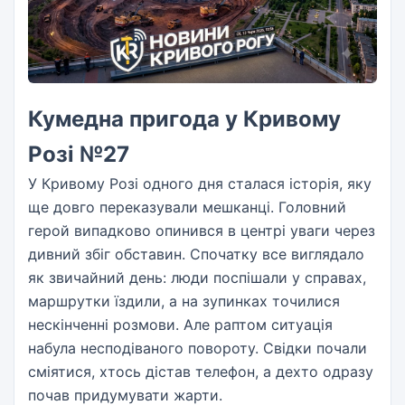
Кумедна пригода у Кривому
Розі №27
У Кривому Розі одного дня сталася історія, яку
ще довго переказували мешканці. Головний
герой випадково опинився в центрі уваги через
дивний збіг обставин. Спочатку все виглядало
як звичайний день: люди поспішали у справах,
маршрутки їздили, а на зупинках точилися
нескінченні розмови. Але раптом ситуація
набула несподіваного повороту. Свідки почали
сміятися, хтось дістав телефон, а дехто одразу
почав придумувати жарти.