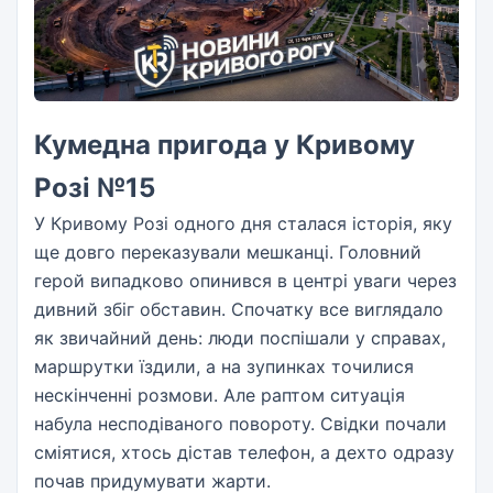
Кумедна пригода у Кривому
Розі №15
У Кривому Розі одного дня сталася історія, яку
ще довго переказували мешканці. Головний
герой випадково опинився в центрі уваги через
дивний збіг обставин. Спочатку все виглядало
як звичайний день: люди поспішали у справах,
маршрутки їздили, а на зупинках точилися
нескінченні розмови. Але раптом ситуація
набула несподіваного повороту. Свідки почали
сміятися, хтось дістав телефон, а дехто одразу
почав придумувати жарти.