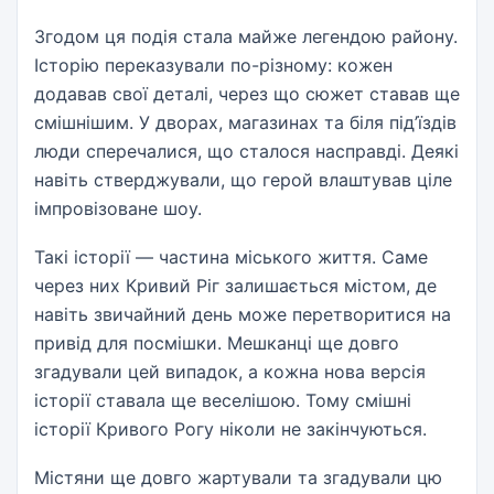
Згодом ця подія стала майже легендою району.
Історію переказували по-різному: кожен
додавав свої деталі, через що сюжет ставав ще
смішнішим. У дворах, магазинах та біля під’їздів
люди сперечалися, що сталося насправді. Деякі
навіть стверджували, що герой влаштував ціле
імпровізоване шоу.
Такі історії — частина міського життя. Саме
через них Кривий Ріг залишається містом, де
навіть звичайний день може перетворитися на
привід для посмішки. Мешканці ще довго
згадували цей випадок, а кожна нова версія
історії ставала ще веселішою. Тому смішні
історії Кривого Рогу ніколи не закінчуються.
Містяни ще довго жартували та згадували цю