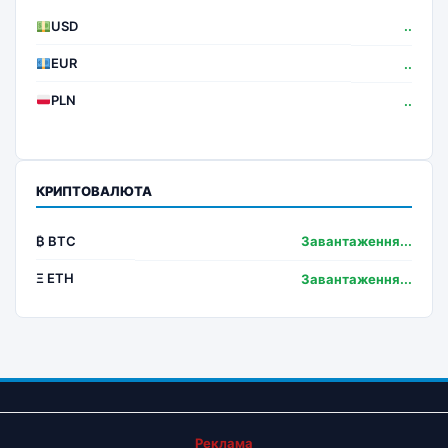
USD
..
EUR
..
PLN
..
КРИПТОВАЛЮТА
₿ BTC
Завантаження...
Ξ ETH
Завантаження...
Реклама