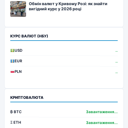
Обмін валют у Кривому Розі: як знайти
вигідний курс у 2026 році
КУРС ВАЛЮТ (НБУ)
USD
..
EUR
..
PLN
..
КРИПТОВАЛЮТА
₿ BTC
Завантаження...
Ξ ETH
Завантаження...