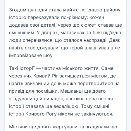
Згодом ця подія стала майже легендою району.
Історію переказували по-різному: кожен
додавав свої деталі, через що сюжет ставав ще
смішнішим. У дворах, магазинах та біля під’їздів
люди сперечалися, що сталося насправді. Деякі
навіть стверджували, що герой влаштував ціле
імпровізоване шоу.
Такі історії — частина міського життя. Саме
через них Кривий Ріг залишається містом, де
навіть звичайний день може перетворитися на
привід для посмішки. Мешканці ще довго
згадували цей випадок, а кожна нова версія
історії ставала ще веселішою. Тому смішні
історії Кривого Рогу ніколи не закінчуються.
Містяни ще довго жартували та згадували цю