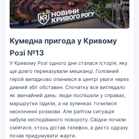
Кумедна пригода у Кривому
Розі №13
У Кривому Розі одного дня сталася історія, яку
ще довго переказували мешканці. Головний
герой випадково опинився в центрі уваги через
дивний збіг обставин. Спочатку все виглядало
як звичайний день: люди поспішали у справах,
маршрутки їздили, а на зупинках точилися
нескінченні розмови. Але раптом ситуація
набула несподіваного повороту. Свідки почали
сміятися, хтось дістав телефон, а дехто одразу
почав придумувати жарти.